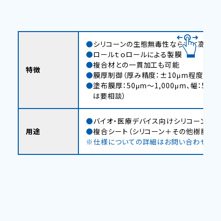
シリコーンの生態無毒性ならびに高酸素
ロールｔｏロールによる製膜
複合材との一貫加工も可能
特徴
膜厚制御（厚み精度：±10μm程度)
塗布膜厚：50μm～1,000μm、幅：5
は要相談）
バイオ・医療デバイス向けシリコーンシー
用途
複合シート（シリコーン＋その他樹脂フィ
※仕様についての詳細はお問い合わせくだ