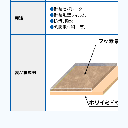
耐熱セパレータ
耐熱離型フィルム
用途
防汚、撥水
低誘電材料 等..
製品構成例