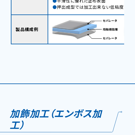
平滑性に優れた塗布表面
押出成型では加工出来ない低粘度の樹
製品構成例
加飾加工（エンボス加
工）