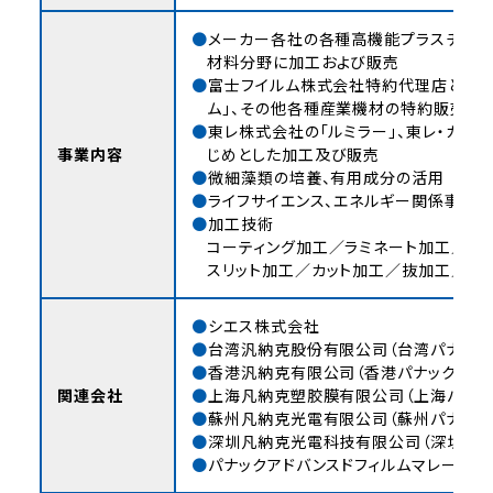
メーカー各社の各種高機能プラスチック
材料分野に加工および販売
富士フイルム株式会社特約代理店として「
ム」、その他各種産業機材の特約販売
東レ株式会社の「ルミラー」、東レ・カプト
事業内容
じめとした加工及び販売
微細藻類の培養、有用成分の活用
ライフサイエンス、エネルギー関係事業
加工技術
コーティング加工／ラミネート加工／プ
スリット加工／カット加工／抜加工／印
シエス株式会社
台湾汎納克股份有限公司（台湾パナック
香港汎納克有限公司（香港パナック）
関連会社
上海凡納克塑胶膜有限公司（上海パナッ
蘇州凡納克光電有限公司（蘇州パナック
深圳凡納克光電科技有限公司（深圳パナ
パナックアドバンスドフィルムマレーシア